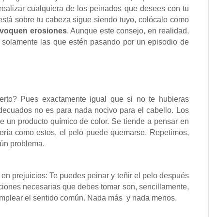
alizar cualquiera de los peinados que desees con tu
está sobre tu cabeza sigue siendo tuyo, colócalo como
rovoquen erosiones
. Aunque este consejo, en realidad,
o solamente las que estén pasando por un episodio de
erto? Pues exactamente igual que si no te hubieras
adecuados no es para nada nocivo para el cabello. Los
arle un producto químico de color. Se tiende a pensar en
uería como estos, el pelo puede quemarse. Repetimos,
gún problema.
n prejuicios: Te puedes peinar y teñir el pelo después
uciones necesarias que debes tomar son, sencillamente,
 emplear el sentido común. Nada más y nada menos.