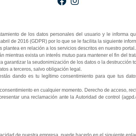
atamiento de los datos personales del usuario y le informa q
ril de 2016 (GDPR) por lo que se le facilita la siguiente inform
 plantea en relación a los servicios descritos en nuestro portal.
n mientras exista un interés mutuo para mantener el fin del tra
garantizar la seudonimización de los datos o la destrucción to
os a terceros, salvo obligación legal.
 estás dando es tu legítimo consentimiento para que tus dat
l consentimiento en cualquier momento. Derecho de acceso, rectif
presentar una reclamación ante la Autoridad de control (agpd.
ivacidad de nuestra empresa, puede hacerlo en el siguiente enl