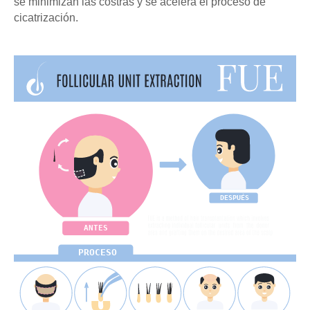
se minimizan las costras y se acelera el proceso de
cicatrización.